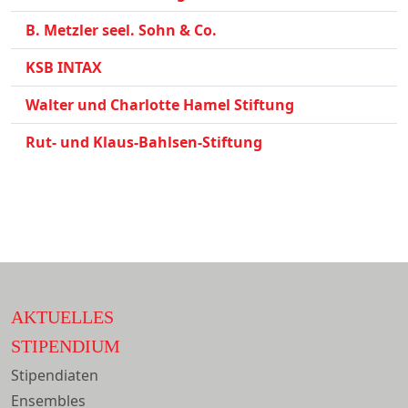
B. Metzler seel. Sohn & Co.
KSB INTAX
Walter und Charlotte Hamel Stiftung
Rut- und Klaus-Bahlsen-Stiftung
AKTUELLES
STIPENDIUM
Stipendiaten
Ensembles